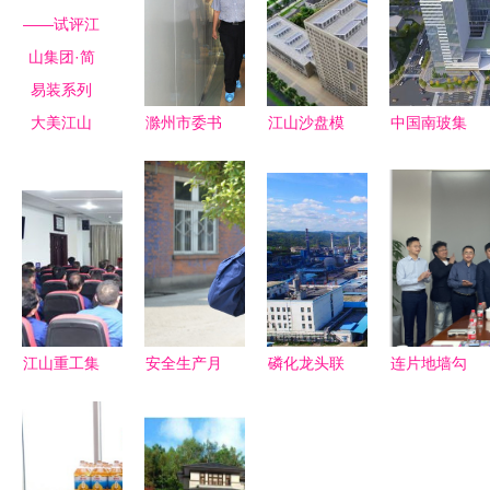
大美江山
滁州市委书
江山沙盘模
中国南玻集
简装亦华章
记江山一行
型制作 以
团重点项目
——试评江
深入我集团
精工诠释宏
揭秘 江山
山集团·简
调研指导工
伟蓝图——
集团的绿色
易装系列
作
江删集团专
建筑革命
业服务引领
行业标杆
江山重工集
安全生产月
磷化龙头联
连片地墙勾
团主要领导
演练不松
袂而动 解
勒半壁江山
调整 开启
懈，防线筑
析220亿大
圣象集团与
新篇章的高
心间——江
手笔如何重
创意玩家的