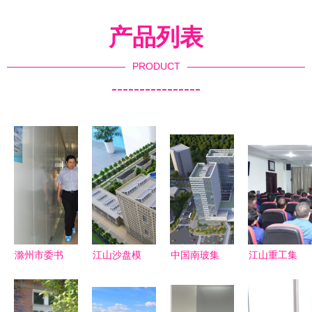
产品列表
PRODUCT
----------------
滁州市委书
江山沙盘模
中国南玻集
江山重工集
记江山一行
型制作 以
团重点项目
团主要领导
深入我集团
精工诠释宏
揭秘 江山
调整 开启