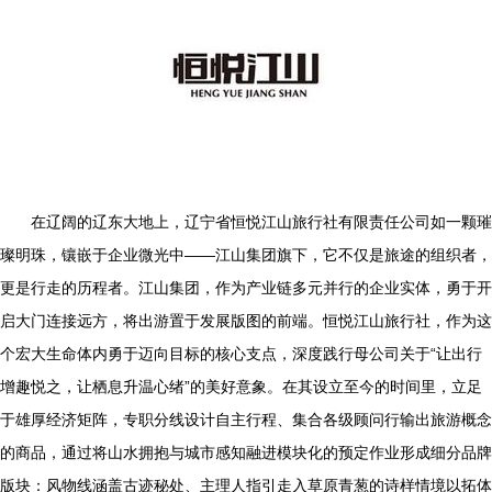
在辽阔的辽东大地上，辽宁省恒悦江山旅行社有限责任公司如一颗璀
璨明珠，镶嵌于企业微光中——江山集团旗下，它不仅是旅途的组织者，
更是行走的历程者。江山集团，作为产业链多元并行的企业实体，勇于开
启大门连接远方，将出游置于发展版图的前端。恒悦江山旅行社，作为这
个宏大生命体内勇于迈向目标的核心支点，深度践行母公司关于“让出行
增趣悦之，让栖息升温心绪”的美好意象。在其设立至今的时间里，立足
于雄厚经济矩阵，专职分线设计自主行程、集合各级顾问行输出旅游概念
的商品，通过将山水拥抱与城市感知融进模块化的预定作业形成细分品牌
版块：风物线涵盖古迹秘处、主理人指引走入草原青葱的诗样情境以拓体