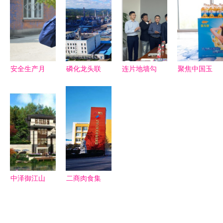
调研指导工
伟蓝图——
集团的绿色
新篇章的高
作
江删集团专
建筑革命
层变动分析
业服务引领
行业标杆
安全生产月
磷化龙头联
连片地墙勾
聚焦中国玉
演练不松
袂而动 解
勒半壁江山
米油未来发
懈，防线筑
析220亿大
圣象集团与
展高峰论
心间——江
手笔如何重
创意玩家的
坛:"零反"势
山重工集团
塑江山瓮福
战略共舞
不可挡
上演火灾应
循环经济新
急救援实景
图景
演练
中泽御江山
二商肉食集
城央生活新
团获评AA
地标，江山
主体信用评