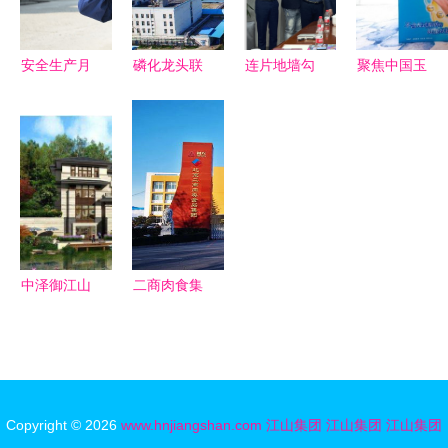
行业标杆
安全生产月
磷化龙头联
连片地墙勾
聚焦中国玉
演练不松
袂而动 解
勒半壁江山
米油未来发
懈，防线筑
析220亿大
圣象集团与
展高峰论
心间——江
手笔如何重
创意玩家的
坛:"零反"势
山重工集团
塑江山瓮福
战略共舞
不可挡
上演火灾应
循环经济新
急救援实景
图景
演练
中泽御江山
二商肉食集
城央生活新
团获评AA
地标，江山
主体信用评
集团匠心之
级，江山集
作
团再添信誉
Copyright © 2026
www.hnjiangshan.com
江山集团
江山集团
江山集团
基石