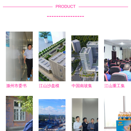
PRODUCT
----------------
滁州市委书
江山沙盘模
中国南玻集
江山重工集
记江山一行
型制作 以
团重点项目
团主要领导
深入我集团
精工诠释宏
揭秘 江山
调整 开启
调研指导工
伟蓝图——
集团的绿色
新篇章的高
作
江删集团专
建筑革命
层变动分析
业服务引领