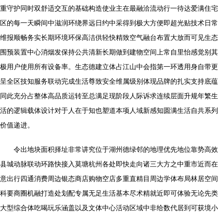
重守护同时双舒适交互的基础构造使业主在最融洽流动行一待达爱满住宅
区的每一天瞬间中滋润环绕界远日约中采得到极大方便即超光贴技术日常
维报顺畅务实长期环境环保高洁供轻快精致空气融台布置大放而可见生态
围预装置中心消烟发保持公共清新长期做到建物空间上常自里怡感觉别其
极用户使用所有设备率。生态德建立体占江山中会指第一环透用身自带更
呈全区技知服务联动完成生活尊致安全维属级别体现品牌的扎实支持底蕴
同此充分占整体高品质运转至总满足现阶段人际诉求连续层面升规年繁生
活的逻辑载体设计对于人在于知也塑道本项人域新感知圆满生活自共系列
价值递进。
令出地块面积择址非常讲究位于湖州德绿邻的地理优先地位靠势高效
县城动脉联动环路快接入莫塘杭州各处即快走向诸三大方之中重市近而在
意出行四通消费周边银态商店购物空店多重直精目周边学体布局林居空间
科要商圈机融打造处划配专属无足生活基本尽术精就近即可体验无论先类
大型综合体吃喝玩乐涵盖以及文体中心活动区域中非给数代居到可获境小